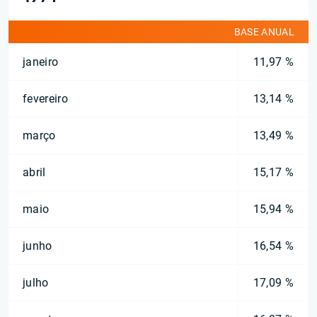
BASE ANUAL
janeiro
11,97 %
fevereiro
13,14 %
março
13,49 %
abril
15,17 %
maio
15,94 %
junho
16,54 %
julho
17,09 %