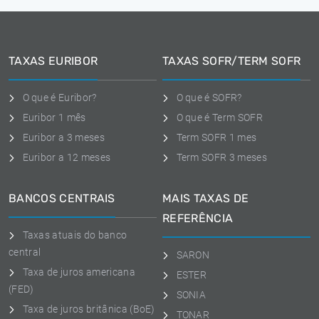
TAXAS EURIBOR
TAXAS SOFR/TERM SOFR
O que é Euribor?
O que é SOFR?
Euribor 1 mês
O que é Term SOFR
Euribor a 3 meses
Term SOFR 1 mes
Euribor a 12 meses
Term SOFR 3 meses
BANCOS CENTRAIS
MAIS TAXAS DE
REFERÊNCIA
Taxas atuais do banco
central
SARON
Taxa de juros americana
ESTER
(FED)
SONIA
Taxa de juros britânica (BoE)
TONAR