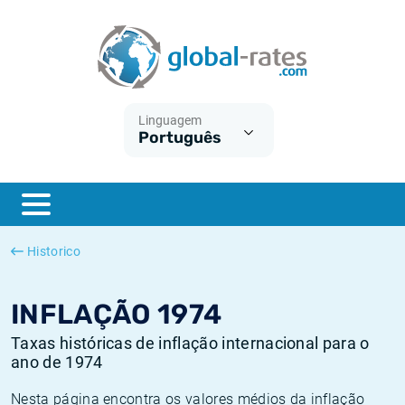
Euribor
O que é a inflação do IPC?
Taxas Euribor históricas
Calculadora de inflação
Term SOFR
O que é a inflação do IHPC?
Taxas ESTER históricas
Linguagem
Português
Bancos centrais
Inflação Brasil
Taxas SOFR históricas
ESTER
Inflação Estados Unidos
Taxas SONIA históricas
SONIA
Inflação Europa
Taxas TONAR históricas
Historico
SOFR
Inflação Portugal
Taxas de inflação históricas
INFLAÇÃO 1974
Taxas históricas de inflação internacional para o
ano de 1974
Nesta página encontra os valores médios da inflação