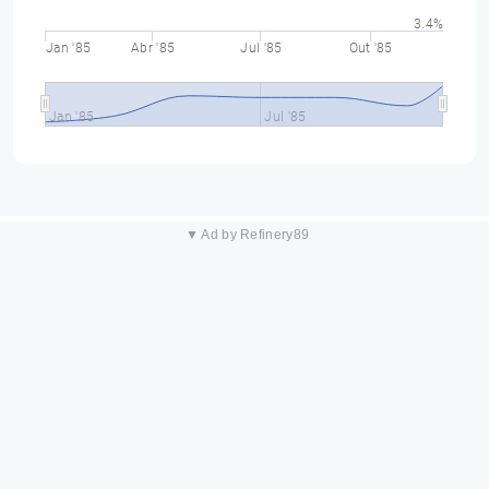
3.4%
Jan '85
Abr '85
Jul '85
Out '85
Jan '85
Jul '85
▼ Ad by Refinery89