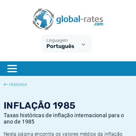
Euribor
O que é a inflação do IPC?
Taxas Euribor históricas
Calculadora de inflação
Term SOFR
O que é a inflação do IHPC?
Taxas ESTER históricas
Linguagem
Português
Bancos centrais
Inflação Brasil
Taxas SOFR históricas
ESTER
Inflação Estados Unidos
Taxas SONIA históricas
SONIA
Inflação Europa
Taxas TONAR históricas
Historico
SOFR
Inflação Portugal
Taxas de inflação históricas
INFLAÇÃO 1985
Taxas históricas de inflação internacional para o
ano de 1985
Nesta página encontra os valores médios da inflação