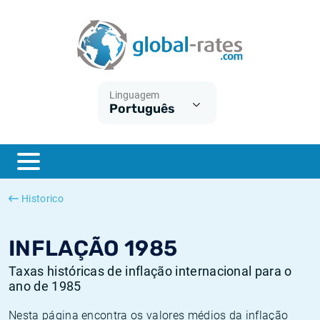
Euribor
O que é a inflação do IPC?
Taxas Euribor históricas
Calculadora de inflação
Term SOFR
O que é a inflação do IHPC?
Taxas ESTER históricas
Linguagem
Português
Bancos centrais
Inflação Brasil
Taxas SOFR históricas
ESTER
Inflação Estados Unidos
Taxas SONIA históricas
SONIA
Inflação Europa
Taxas TONAR históricas
Historico
SOFR
Inflação Portugal
Taxas de inflação históricas
INFLAÇÃO 1985
Taxas históricas de inflação internacional para o
ano de 1985
Nesta página encontra os valores médios da inflação