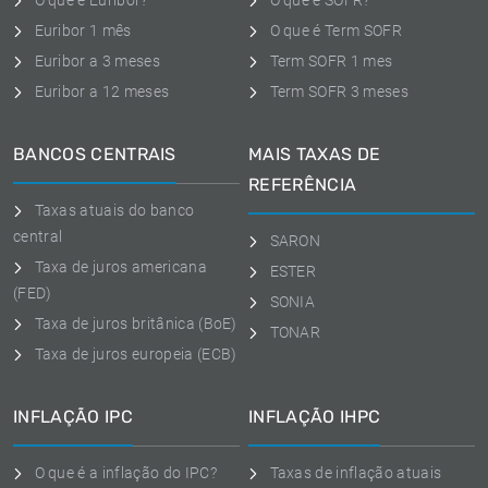
O que é Euribor?
O que é SOFR?
Euribor 1 mês
O que é Term SOFR
Euribor a 3 meses
Term SOFR 1 mes
Euribor a 12 meses
Term SOFR 3 meses
BANCOS CENTRAIS
MAIS TAXAS DE
REFERÊNCIA
Taxas atuais do banco
central
SARON
Taxa de juros americana
ESTER
(FED)
SONIA
Taxa de juros britânica (BoE)
TONAR
Taxa de juros europeia (ECB)
INFLAÇÃO IPC
INFLAÇÃO IHPC
O que é a inflação do IPC?
Taxas de inflação atuais