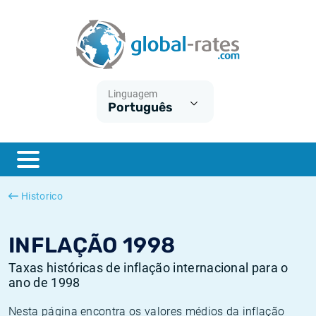
Euribor
O que é a inflação do IPC?
Taxas Euribor históricas
Calculadora de inflação
Term SOFR
O que é a inflação do IHPC?
Taxas ESTER históricas
Linguagem
Português
Bancos centrais
Inflação Brasil
Taxas SOFR históricas
ESTER
Inflação Estados Unidos
Taxas SONIA históricas
SONIA
Inflação Europa
Taxas TONAR históricas
Historico
SOFR
Inflação Portugal
Taxas de inflação históricas
INFLAÇÃO 1998
Taxas históricas de inflação internacional para o
ano de 1998
Nesta página encontra os valores médios da inflação