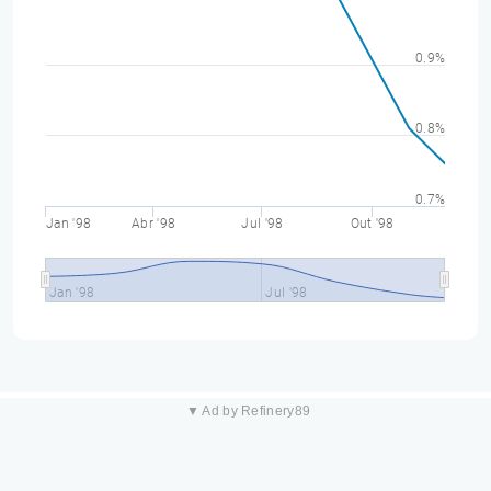
0.9%
0.8%
0.7%
Jan '98
Abr '98
Jul '98
Out '98
Jan '98
Jul '98
▼ Ad by Refinery89