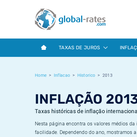
Euribor
O que é a inflação do IPC?
Taxas Euribor históricas
Calculadora de inflação
Term SOFR
O que é a inflação do IHPC?
Taxas ESTER históricas
TAXAS DE JUROS
INFLA
Bancos centrais
Inflação Brasil
Taxas SOFR históricas
ESTER
Inflação Estados Unidos
Taxas SONIA históricas
Home
Inflacao
Historico
2013
SONIA
Inflação Europa
Taxas TONAR históricas
INFLAÇÃO 201
SOFR
Inflação Portugal
Taxas de inflação históricas
Taxas históricas de inflação internacion
Nesta página encontra os valores médios da
facilidade. Dependendo do ano, mostramos a 