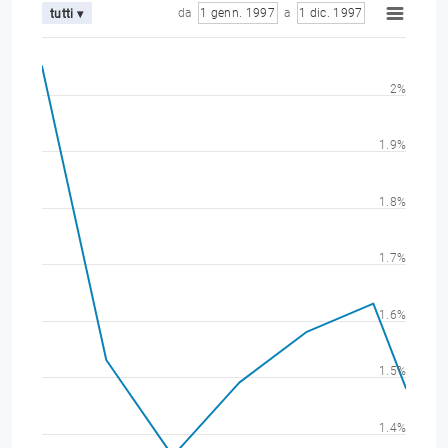
da
1 genn. 1997
a
1 dic. 1997
tutti ▾
2%
1.9%
1.8%
1.7%
1.6%
1.5%
1.4%