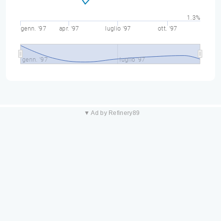
1.3%
genn. '97
apr. '97
luglio '97
ott. '97
genn. '97
luglio '97
▼ Ad by Refinery89