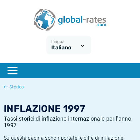
Euribor
Cos'è l'inflazione CPI?
Tassi storici Euribor
Calcolatore dell’inflazione
Term SOFR
Cos'è l'inflazione HICP?
Tassi storici di ESTER
Lingua
Italiano
Banche centrali
Inflazione Europa
Tassi SOFR storici
ESTER
Inflazione Italia
Tassi storici di SONIA
SONIA
Inflazione Stati Uniti
Tassi storici di TONAR
Storico
SOFR
Inflazione Svizzera
Tassi di inflazione storici
INFLAZIONE 1997
Tassi storici di inflazione internazionale per l'anno
1997
Su questa pagina sono riportate le cifre di inflazione