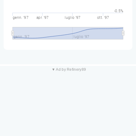
-0.5%
genn. '97
apr. '97
luglio '97
ott. '97
genn. '97
luglio '97
▼ Ad by Refinery89