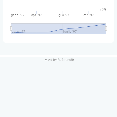
70%
genn. '97
apr. '97
luglio '97
ott. '97
genn. '97
luglio '97
▼ Ad by Refinery89