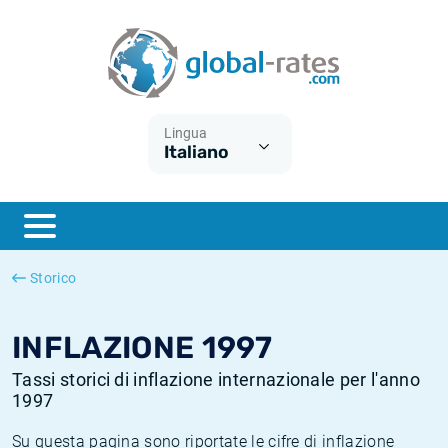
Euribor
Cos'è l'inflazione CPI?
Tassi storici Euribor
Calcolatore dell’inflazione
Term SOFR
Cos'è l'inflazione HICP?
Tassi storici di ESTER
Lingua
Italiano
Banche centrali
Inflazione Europa
Tassi SOFR storici
ESTER
Inflazione Italia
Tassi storici di SONIA
SONIA
Inflazione Stati Uniti
Tassi storici di TONAR
Storico
SOFR
Inflazione Svizzera
Tassi di inflazione storici
INFLAZIONE 1997
Tassi storici di inflazione internazionale per l'anno
1997
Su questa pagina sono riportate le cifre di inflazione