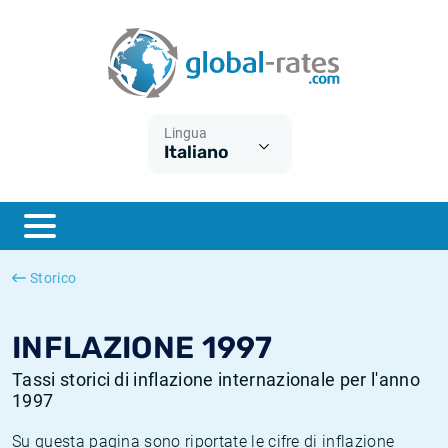
Euribor
Cos'è l'inflazione CPI?
Tassi storici Euribor
Calcolatore dell’inflazione
Term SOFR
Cos'è l'inflazione HICP?
Tassi storici di ESTER
Lingua
Italiano
Banche centrali
Inflazione Europa
Tassi SOFR storici
ESTER
Inflazione Italia
Tassi storici di SONIA
SONIA
Inflazione Stati Uniti
Tassi storici di TONAR
Storico
SOFR
Inflazione Svizzera
Tassi di inflazione storici
INFLAZIONE 1997
Tassi storici di inflazione internazionale per l'anno
1997
Su questa pagina sono riportate le cifre di inflazione