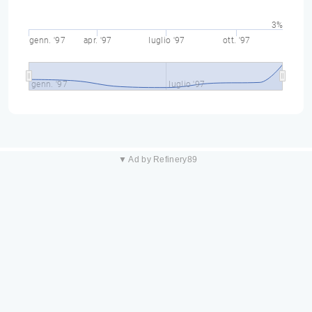
3%
genn. '97
apr. '97
luglio '97
ott. '97
genn. '97
luglio '97
▼ Ad by Refinery89