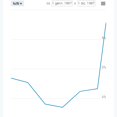
da
1 genn. 1997
a
1 dic. 1997
tutti ▾
6%
5%
4%