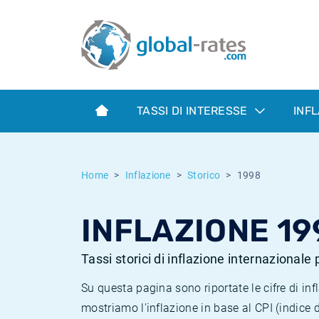
Euribor
Cos'è l'inflazione CPI?
Tassi storici Euribor
Calcolatore dell’inflazione
Term SOFR
Cos'è l'inflazione HICP?
Tassi storici di ESTER
TASSI DI INTERESSE
INF
Banche centrali
Inflazione Europa
Tassi SOFR storici
ESTER
Inflazione Italia
Tassi storici di SONIA
Home
Inflazione
Storico
1998
SONIA
Inflazione Stati Uniti
Tassi storici di TONAR
INFLAZIONE 19
SOFR
Inflazione Svizzera
Tassi di inflazione storici
Tassi storici di inflazione internazionale
Su questa pagina sono riportate le cifre di i
mostriamo l'inflazione in base al CPI (indice 