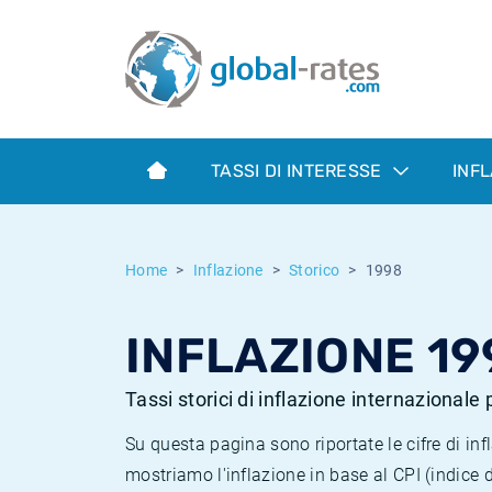
Euribor
Cos'è l'inflazione CPI?
Tassi storici Euribor
Calcolatore dell’inflazione
Term SOFR
Cos'è l'inflazione HICP?
Tassi storici di ESTER
TASSI DI INTERESSE
INF
Banche centrali
Inflazione Europa
Tassi SOFR storici
ESTER
Inflazione Italia
Tassi storici di SONIA
Home
Inflazione
Storico
1998
SONIA
Inflazione Stati Uniti
Tassi storici di TONAR
INFLAZIONE 19
SOFR
Inflazione Svizzera
Tassi di inflazione storici
Tassi storici di inflazione internazionale
Su questa pagina sono riportate le cifre di i
mostriamo l'inflazione in base al CPI (indice 