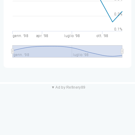
0.2%
0.1%
genn. '98
apr. '98
luglio '98
ott. '98
genn. '98
luglio '98
▼ Ad by Refinery89