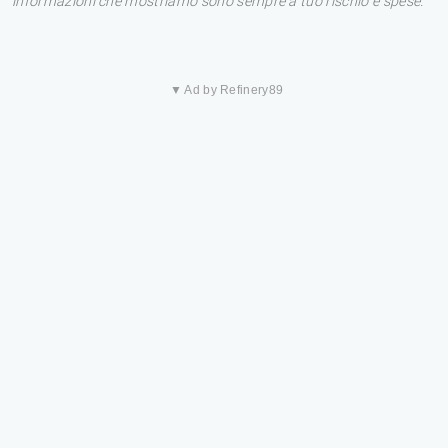
informazioni che mostriamo sono sempre a tuo rischio e spese.
▼ Ad by Refinery89