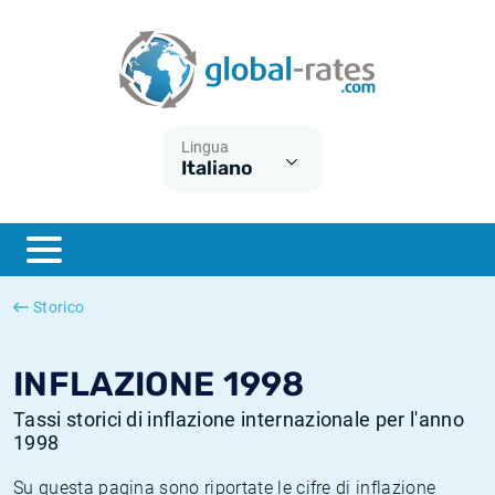
Euribor
Cos'è l'inflazione CPI?
Tassi storici Euribor
Calcolatore dell’inflazione
Term SOFR
Cos'è l'inflazione HICP?
Tassi storici di ESTER
Lingua
Italiano
Banche centrali
Inflazione Europa
Tassi SOFR storici
ESTER
Inflazione Italia
Tassi storici di SONIA
SONIA
Inflazione Stati Uniti
Tassi storici di TONAR
Storico
SOFR
Inflazione Svizzera
Tassi di inflazione storici
INFLAZIONE 1998
Tassi storici di inflazione internazionale per l'anno
1998
Su questa pagina sono riportate le cifre di inflazione