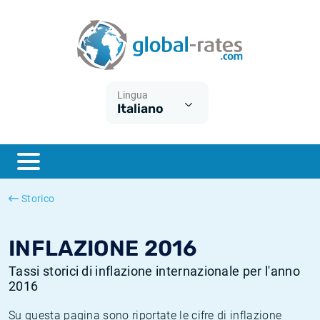
Euribor
Cos'è l'inflazione CPI?
Tassi storici Euribor
Calcolatore dell’inflazione
Term SOFR
Cos'è l'inflazione HICP?
Tassi storici di ESTER
Lingua
Italiano
Banche centrali
Inflazione Europa
Tassi SOFR storici
ESTER
Inflazione Italia
Tassi storici di SONIA
SONIA
Inflazione Stati Uniti
Tassi storici di TONAR
Storico
SOFR
Inflazione Svizzera
Tassi di inflazione storici
INFLAZIONE 2016
Tassi storici di inflazione internazionale per l'anno
2016
Su questa pagina sono riportate le cifre di inflazione