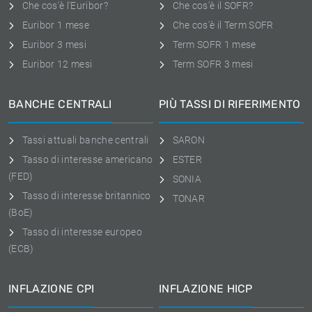
Che cos'è l'Euribor?
Che cos'è il SOFR?
Euribor 1 mese
Che cos'è il Term SOFR
Euribor 3 mesi
Term SOFR 1 mese
Euribor 12 mesi
Term SOFR 3 mesi
BANCHE CENTRALI
PIÙ TASSI DI RIFERIMENTO
Tassi attuali banche centrali
SARON
Tasso di interesse americano
ESTER
(FED)
SONIA
Tasso di interesse britannico
TONAR
(BoE)
Tasso di interesse europeo
(ECB)
INFLAZIONE CPI
INFLAZIONE HICP