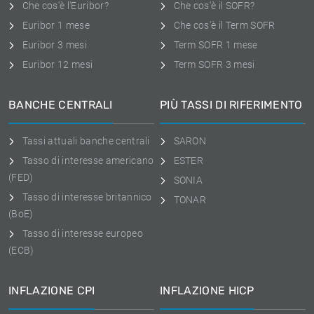
Che cos'è l'Euribor?
Che cos'è il SOFR?
Euribor 1 mese
Che cos'è il Term SOFR
Euribor 3 mesi
Term SOFR 1 mese
Euribor 12 mesi
Term SOFR 3 mesi
BANCHE CENTRALI
PIÙ TASSI DI RIFERIMENTO
Tassi attuali banche centrali
SARON
Tasso di interesse americano
ESTER
(FED)
SONIA
Tasso di interesse britannico
TONAR
(BoE)
Tasso di interesse europeo
(ECB)
INFLAZIONE CPI
INFLAZIONE HICP