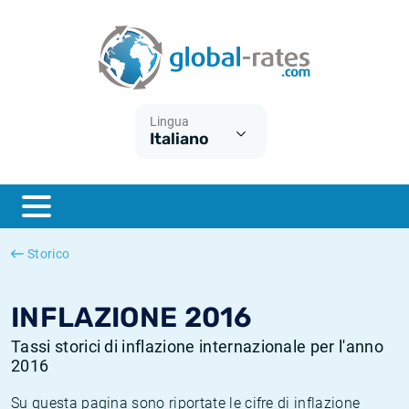
Euribor
Cos'è l'inflazione CPI?
Tassi storici Euribor
Calcolatore dell’inflazione
Term SOFR
Cos'è l'inflazione HICP?
Tassi storici di ESTER
Lingua
Italiano
Banche centrali
Inflazione Europa
Tassi SOFR storici
ESTER
Inflazione Italia
Tassi storici di SONIA
SONIA
Inflazione Stati Uniti
Tassi storici di TONAR
Storico
SOFR
Inflazione Svizzera
Tassi di inflazione storici
INFLAZIONE 2016
Tassi storici di inflazione internazionale per l'anno
2016
Su questa pagina sono riportate le cifre di inflazione