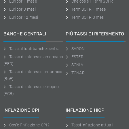
Euribor 1 mese
Che cos'è il Term SOFR
Euribor 3 mesi
Term SOFR 1 mese
Euribor 12 mesi
Term SOFR 3 mesi
BANCHE CENTRALI
PIÙ TASSI DI RIFERIMENTO
Tassi attuali banche centrali
SARON
Tasso di interesse americano
ESTER
(FED)
SONIA
Tasso di interesse britannico
TONAR
(BoE)
Tasso di interesse europeo
(ECB)
INFLAZIONE CPI
INFLAZIONE HICP
Cos'è l'inflazione CPI?
Tassi inflazione attuali