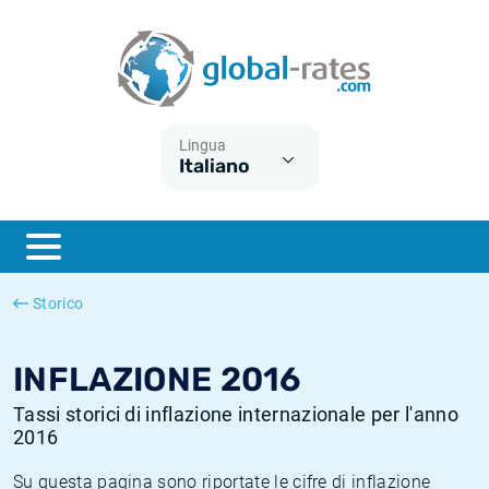
Euribor
Cos'è l'inflazione CPI?
Tassi storici Euribor
Calcolatore dell’inflazione
Term SOFR
Cos'è l'inflazione HICP?
Tassi storici di ESTER
Lingua
Italiano
Banche centrali
Inflazione Europa
Tassi SOFR storici
ESTER
Inflazione Italia
Tassi storici di SONIA
SONIA
Inflazione Stati Uniti
Tassi storici di TONAR
Storico
SOFR
Inflazione Svizzera
Tassi di inflazione storici
INFLAZIONE 2016
Tassi storici di inflazione internazionale per l'anno
2016
Su questa pagina sono riportate le cifre di inflazione