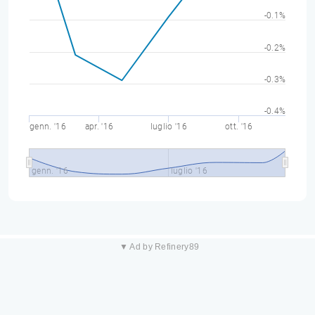
-0.1%
-0.2%
-0.3%
-0.4%
genn. '16
apr. '16
luglio '16
ott. '16
genn. '16
luglio '16
▼ Ad by Refinery89