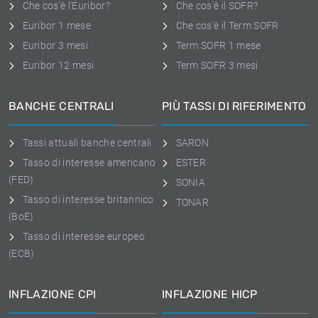
Che cos'è l'Euribor?
Che cos'è il SOFR?
Euribor 1 mese
Che cos'è il Term SOFR
Euribor 3 mesi
Term SOFR 1 mese
Euribor 12 mesi
Term SOFR 3 mesi
BANCHE CENTRALI
PIÙ TASSI DI RIFERIMENTO
Tassi attuali banche centrali
SARON
Tasso di interesse americano
ESTER
(FED)
SONIA
Tasso di interesse britannico
TONAR
(BoE)
Tasso di interesse europeo
(ECB)
INFLAZIONE CPI
INFLAZIONE HICP