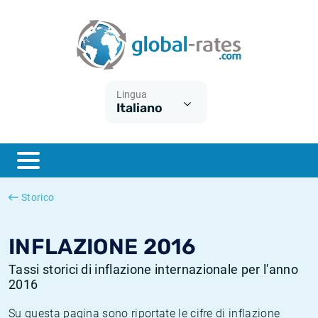
Euribor
Cos'è l'inflazione CPI?
Tassi storici Euribor
Calcolatore dell’inflazione
Term SOFR
Cos'è l'inflazione HICP?
Tassi storici di ESTER
Lingua
Italiano
Banche centrali
Inflazione Europa
Tassi SOFR storici
ESTER
Inflazione Italia
Tassi storici di SONIA
SONIA
Inflazione Stati Uniti
Tassi storici di TONAR
Storico
SOFR
Inflazione Svizzera
Tassi di inflazione storici
INFLAZIONE 2016
Tassi storici di inflazione internazionale per l'anno
2016
Su questa pagina sono riportate le cifre di inflazione