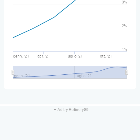
3%
2%
1%
genn. '21
apr. '21
luglio '21
ott. '21
genn. '21
luglio '21
▼ Ad by Refinery89