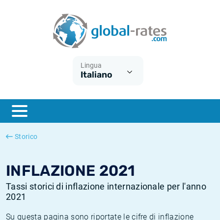
Euribor
Cos'è l'inflazione CPI?
Tassi storici Euribor
Calcolatore dell’inflazione
Term SOFR
Cos'è l'inflazione HICP?
Tassi storici di ESTER
Lingua
Italiano
Banche centrali
Inflazione Europa
Tassi SOFR storici
ESTER
Inflazione Italia
Tassi storici di SONIA
SONIA
Inflazione Stati Uniti
Tassi storici di TONAR
Storico
SOFR
Inflazione Svizzera
Tassi di inflazione storici
INFLAZIONE 2021
Tassi storici di inflazione internazionale per l'anno
2021
Su questa pagina sono riportate le cifre di inflazione