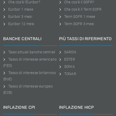
Che cos'è l'Euribor?
Che cos'è il SOFR?
Euribor 1 mese
Che cos'è il Term SOFR
Euribor 3 mesi
Term SOFR 1 mese
Euribor 12 mesi
Term SOFR 3 mesi
BANCHE CENTRALI
PIÙ TASSI DI RIFERIMENTO
Tassi attuali banche centrali
SARON
Tasso di interesse americano
ESTER
(FED)
SONIA
Tasso di interesse britannico
TONAR
(BoE)
Tasso di interesse europeo
(ECB)
INFLAZIONE CPI
INFLAZIONE HICP