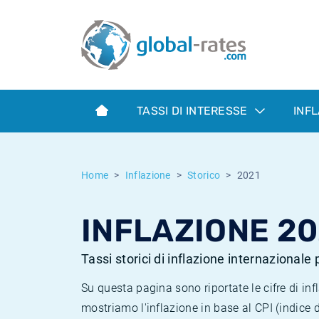
Euribor
Cos'è l'inflazione CPI?
Tassi storici Euribor
Calcolatore dell’inflazione
Term SOFR
Cos'è l'inflazione HICP?
Tassi storici di ESTER
TASSI DI INTERESSE
INF
Banche centrali
Inflazione Europa
Tassi SOFR storici
ESTER
Inflazione Italia
Tassi storici di SONIA
Home
Inflazione
Storico
2021
SONIA
Inflazione Stati Uniti
Tassi storici di TONAR
INFLAZIONE 20
SOFR
Inflazione Svizzera
Tassi di inflazione storici
Tassi storici di inflazione internazionale
Su questa pagina sono riportate le cifre di i
mostriamo l'inflazione in base al CPI (indice 