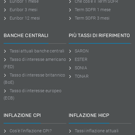
Euribor 1 mese
Che cos'è il Term SOFR
Euribor 3 mesi
Term SOFR 1 mese
Euribor 12 mesi
Term SOFR 3 mesi
BANCHE CENTRALI
PIÙ TASSI DI RIFERIMENTO
Tassi attuali banche centrali
SARON
Tasso di interesse americano
ESTER
(FED)
SONIA
Tasso di interesse britannico
TONAR
(BoE)
Tasso di interesse europeo
(ECB)
INFLAZIONE CPI
INFLAZIONE HICP
Cos'è l'inflazione CPI?
Tassi inflazione attuali