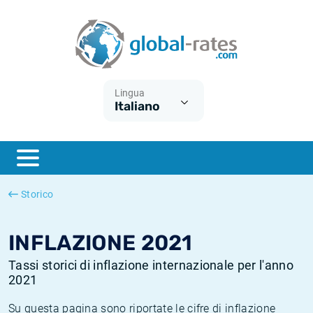
Euribor
Cos'è l'inflazione CPI?
Tassi storici Euribor
Calcolatore dell’inflazione
Term SOFR
Cos'è l'inflazione HICP?
Tassi storici di ESTER
Lingua
Italiano
Banche centrali
Inflazione Europa
Tassi SOFR storici
ESTER
Inflazione Italia
Tassi storici di SONIA
SONIA
Inflazione Stati Uniti
Tassi storici di TONAR
Storico
SOFR
Inflazione Svizzera
Tassi di inflazione storici
INFLAZIONE 2021
Tassi storici di inflazione internazionale per l'anno
2021
Su questa pagina sono riportate le cifre di inflazione