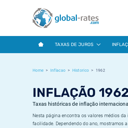
Euribor
O que é a inflação do IPC?
Taxas Euribor históricas
Calculadora de inflação
Term SOFR
O que é a inflação do IHPC?
Taxas ESTER históricas
TAXAS DE JUROS
INFLA
Bancos centrais
Inflação Brasil
Taxas SOFR históricas
ESTER
Inflação Estados Unidos
Taxas SONIA históricas
Home
Inflacao
Historico
1962
SONIA
Inflação Europa
Taxas TONAR históricas
INFLAÇÃO 196
SOFR
Inflação Portugal
Taxas de inflação históricas
Taxas históricas de inflação internacion
Nesta página encontra os valores médios da
facilidade. Dependendo do ano, mostramos a 