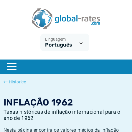
Euribor
O que é a inflação do IPC?
Taxas Euribor históricas
Calculadora de inflação
Term SOFR
O que é a inflação do IHPC?
Taxas ESTER históricas
Linguagem
Português
Bancos centrais
Inflação Brasil
Taxas SOFR históricas
ESTER
Inflação Estados Unidos
Taxas SONIA históricas
SONIA
Inflação Europa
Taxas TONAR históricas
Historico
SOFR
Inflação Portugal
Taxas de inflação históricas
INFLAÇÃO 1962
Taxas históricas de inflação internacional para o
ano de 1962
Nesta página encontra os valores médios da inflação