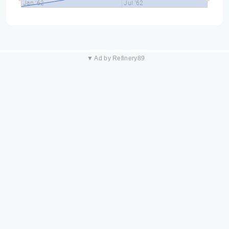
Jan '62
Jul '62
▼ Ad by Refinery89