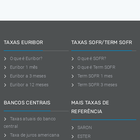
TAXAS EURIBOR
TAXAS SOFR/TERM SOFR
O que é Euribor?
O que é SOFR?
Euribor 1 mês
O que é Term SOFR
Euribor a 3 meses
Term SOFR 1 mes
Euribor a 12 meses
Term SOFR 3 meses
BANCOS CENTRAIS
MAIS TAXAS DE
REFERÊNCIA
Taxas atuais do banco
central
SARON
Taxa de juros americana
ESTER