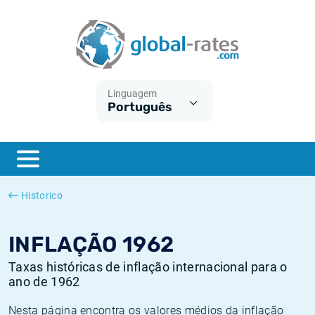
Euribor
O que é a inflação do IPC?
Taxas Euribor históricas
Calculadora de inflação
Term SOFR
O que é a inflação do IHPC?
Taxas ESTER históricas
Linguagem
Português
Bancos centrais
Inflação Brasil
Taxas SOFR históricas
ESTER
Inflação Estados Unidos
Taxas SONIA históricas
SONIA
Inflação Europa
Taxas TONAR históricas
Historico
SOFR
Inflação Portugal
Taxas de inflação históricas
INFLAÇÃO 1962
Taxas históricas de inflação internacional para o
ano de 1962
Nesta página encontra os valores médios da inflação