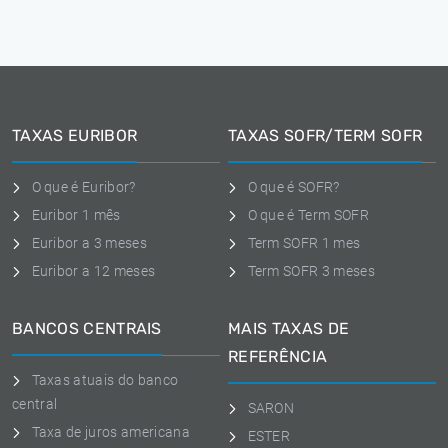
TAXAS EURIBOR
TAXAS SOFR/TERM SOFR
O que é Euribor?
O que é SOFR?
Euribor 1 mês
O que é Term SOFR
Euribor a 3 meses
Term SOFR 1 mes
Euribor a 12 meses
Term SOFR 3 meses
BANCOS CENTRAIS
MAIS TAXAS DE
REFERÊNCIA
Taxas atuais do banco
central
SARON
Taxa de juros americana
ESTER