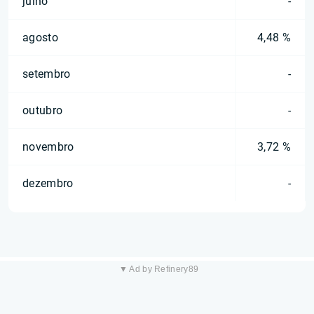
julho
-
agosto
4,48 %
setembro
-
outubro
-
novembro
3,72 %
dezembro
-
▼ Ad by Refinery89