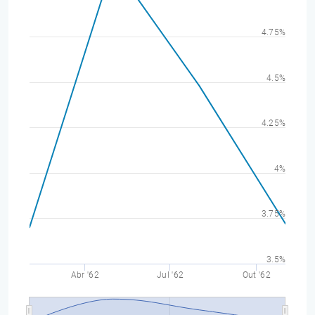
4.75%
4.5%
4.25%
4%
3.75%
3.5%
Abr '62
Jul '62
Out '62