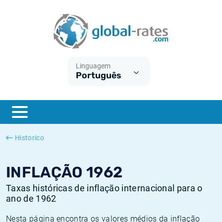
Euribor
O que é a inflação do IPC?
Taxas Euribor históricas
Calculadora de inflação
Term SOFR
O que é a inflação do IHPC?
Taxas ESTER históricas
Linguagem
Português
Bancos centrais
Inflação Brasil
Taxas SOFR históricas
ESTER
Inflação Estados Unidos
Taxas SONIA históricas
SONIA
Inflação Europa
Taxas TONAR históricas
Historico
SOFR
Inflação Portugal
Taxas de inflação históricas
INFLAÇÃO 1962
Taxas históricas de inflação internacional para o
ano de 1962
Nesta página encontra os valores médios da inflação