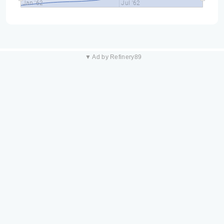
Jan '62
Jul '62
▼ Ad by Refinery89