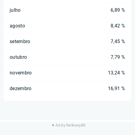
julho
6,89 %
agosto
8,42 %
setembro
7,45 %
outubro
7,79 %
novembro
13,24 %
dezembro
16,91 %
▼ Ad by Refinery89