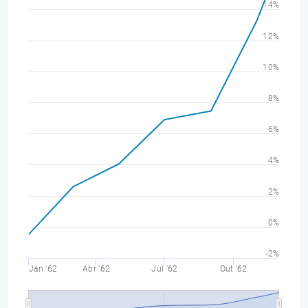
14%
12%
10%
8%
6%
4%
2%
0%
-2%
Jan '62
Abr '62
Jul '62
Out '62