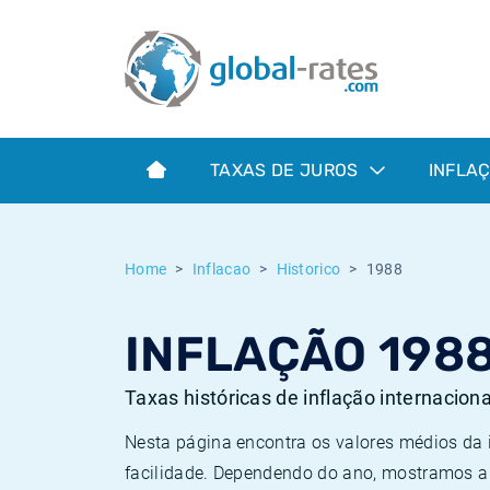
Euribor
O que é a inflação do IPC?
Taxas Euribor históricas
Calculadora de inflação
Term SOFR
O que é a inflação do IHPC?
Taxas ESTER históricas
TAXAS DE JUROS
INFLA
Bancos centrais
Inflação Brasil
Taxas SOFR históricas
ESTER
Inflação Estados Unidos
Taxas SONIA históricas
Home
Inflacao
Historico
1988
SONIA
Inflação Europa
Taxas TONAR históricas
INFLAÇÃO 198
SOFR
Inflação Portugal
Taxas de inflação históricas
Taxas históricas de inflação internacion
Nesta página encontra os valores médios da
facilidade. Dependendo do ano, mostramos a 