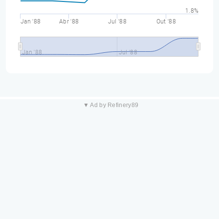
1.8%
Jan '88
Abr '88
Jul '88
Out '88
Jan '88
Jul '88
▼ Ad by Refinery89