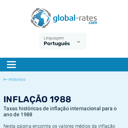
Euribor
O que é a inflação do IPC?
Taxas Euribor históricas
Calculadora de inflação
Term SOFR
O que é a inflação do IHPC?
Taxas ESTER históricas
Linguagem
Português
Bancos centrais
Inflação Brasil
Taxas SOFR históricas
ESTER
Inflação Estados Unidos
Taxas SONIA históricas
SONIA
Inflação Europa
Taxas TONAR históricas
Historico
SOFR
Inflação Portugal
Taxas de inflação históricas
INFLAÇÃO 1988
Taxas históricas de inflação internacional para o
ano de 1988
Nesta página encontra os valores médios da inflação