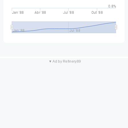
0.8%
Jan '88
Abr '88
Jul '88
Out '88
Jan '88
Jul '88
▼ Ad by Refinery89