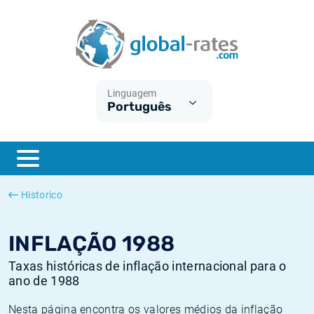
Euribor
O que é a inflação do IPC?
Taxas Euribor históricas
Calculadora de inflação
Term SOFR
O que é a inflação do IHPC?
Taxas ESTER históricas
Linguagem
Português
Bancos centrais
Inflação Brasil
Taxas SOFR históricas
ESTER
Inflação Estados Unidos
Taxas SONIA históricas
SONIA
Inflação Europa
Taxas TONAR históricas
Historico
SOFR
Inflação Portugal
Taxas de inflação históricas
INFLAÇÃO 1988
Taxas históricas de inflação internacional para o
ano de 1988
Nesta página encontra os valores médios da inflação