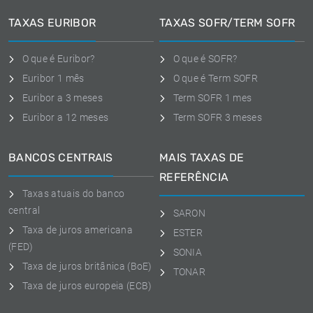
TAXAS EURIBOR
TAXAS SOFR/TERM SOFR
O que é Euribor?
O que é SOFR?
Euribor 1 mês
O que é Term SOFR
Euribor a 3 meses
Term SOFR 1 mes
Euribor a 12 meses
Term SOFR 3 meses
BANCOS CENTRAIS
MAIS TAXAS DE
REFERÊNCIA
Taxas atuais do banco
central
SARON
Taxa de juros americana
ESTER
(FED)
SONIA
Taxa de juros britânica (BoE)
TONAR
Taxa de juros europeia (ECB)