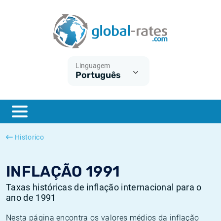
Euribor
O que é a inflação do IPC?
Taxas Euribor históricas
Calculadora de inflação
Term SOFR
O que é a inflação do IHPC?
Taxas ESTER históricas
Linguagem
Português
Bancos centrais
Inflação Brasil
Taxas SOFR históricas
ESTER
Inflação Estados Unidos
Taxas SONIA históricas
SONIA
Inflação Europa
Taxas TONAR históricas
Historico
SOFR
Inflação Portugal
Taxas de inflação históricas
INFLAÇÃO 1991
Taxas históricas de inflação internacional para o
ano de 1991
Nesta página encontra os valores médios da inflação