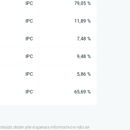
IPC
79,05 %
IPC
11,89 %
IPC
7,48 %
IPC
9,48 %
IPC
5,86 %
IPC
65,69 %
teúdo deste site é apenas informativo e não se