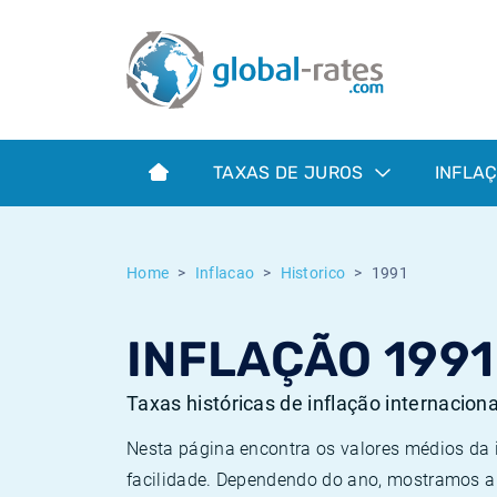
Euribor
O que é a inflação do IPC?
Taxas Euribor históricas
Calculadora de inflação
Term SOFR
O que é a inflação do IHPC?
Taxas ESTER históricas
TAXAS DE JUROS
INFLA
Bancos centrais
Inflação Brasil
Taxas SOFR históricas
ESTER
Inflação Estados Unidos
Taxas SONIA históricas
Home
Inflacao
Historico
1991
SONIA
Inflação Europa
Taxas TONAR históricas
INFLAÇÃO 1991
SOFR
Inflação Portugal
Taxas de inflação históricas
Taxas históricas de inflação internacion
Nesta página encontra os valores médios da
facilidade. Dependendo do ano, mostramos a 