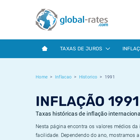
Euribor
O que é a inflação do IPC?
Taxas Euribor históricas
Calculadora de inflação
Term SOFR
O que é a inflação do IHPC?
Taxas ESTER históricas
TAXAS DE JUROS
INFLA
Bancos centrais
Inflação Brasil
Taxas SOFR históricas
ESTER
Inflação Estados Unidos
Taxas SONIA históricas
Home
Inflacao
Historico
1991
SONIA
Inflação Europa
Taxas TONAR históricas
INFLAÇÃO 1991
SOFR
Inflação Portugal
Taxas de inflação históricas
Taxas históricas de inflação internacion
Nesta página encontra os valores médios da
facilidade. Dependendo do ano, mostramos a 