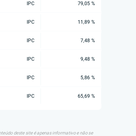
IPC
79,05 %
IPC
11,89 %
IPC
7,48 %
IPC
9,48 %
IPC
5,86 %
IPC
65,69 %
teúdo deste site é apenas informativo e não se