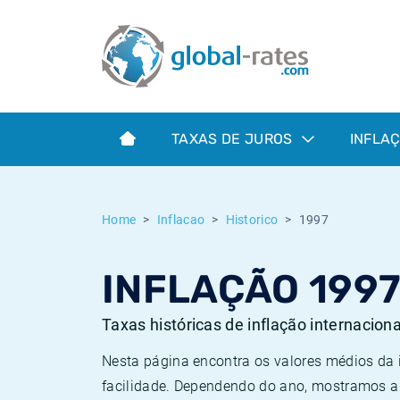
Euribor
O que é a inflação do IPC?
Taxas Euribor históricas
Calculadora de inflação
Term SOFR
O que é a inflação do IHPC?
Taxas ESTER históricas
TAXAS DE JUROS
INFLA
Bancos centrais
Inflação Brasil
Taxas SOFR históricas
ESTER
Inflação Estados Unidos
Taxas SONIA históricas
Home
Inflacao
Historico
1997
SONIA
Inflação Europa
Taxas TONAR históricas
INFLAÇÃO 199
SOFR
Inflação Portugal
Taxas de inflação históricas
Taxas históricas de inflação internacion
Nesta página encontra os valores médios da
facilidade. Dependendo do ano, mostramos a 