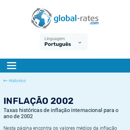
Euribor
O que é a inflação do IPC?
Taxas Euribor históricas
Calculadora de inflação
Term SOFR
O que é a inflação do IHPC?
Taxas ESTER históricas
Linguagem
Português
Bancos centrais
Inflação Brasil
Taxas SOFR históricas
ESTER
Inflação Estados Unidos
Taxas SONIA históricas
SONIA
Inflação Europa
Taxas TONAR históricas
Historico
SOFR
Inflação Portugal
Taxas de inflação históricas
INFLAÇÃO 2002
Taxas históricas de inflação internacional para o
ano de 2002
Nesta página encontra os valores médios da inflação