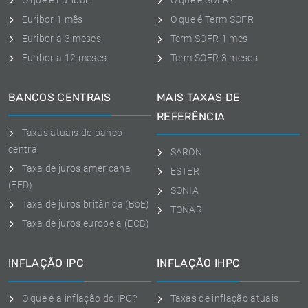
O que é Euribor?
O que é SOFR?
Euribor 1 mês
O que é Term SOFR
Euribor a 3 meses
Term SOFR 1 mes
Euribor a 12 meses
Term SOFR 3 meses
BANCOS CENTRAIS
MAIS TAXAS DE
REFERÊNCIA
Taxas atuais do banco
central
SARON
Taxa de juros americana
ESTER
(FED)
SONIA
Taxa de juros britânica (BoE)
TONAR
Taxa de juros europeia (ECB)
INFLAÇÃO IPC
INFLAÇÃO IHPC
O que é a inflação do IPC?
Taxas de inflação atuais