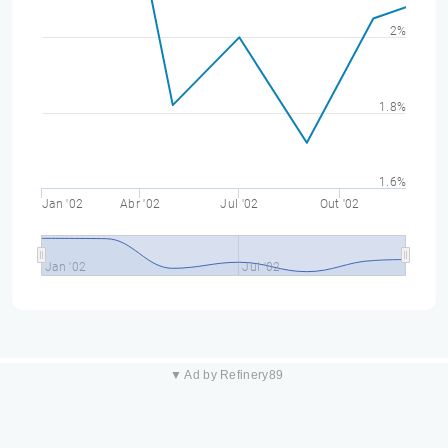
2%
1.8%
1.6%
Jan '02
Abr '02
Jul '02
Out '02
Jan '02
Jul '02
▼ Ad by Refinery89