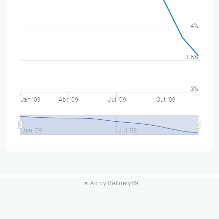
4%
3.5%
3%
Jan '09
Abr '09
Jul '09
Out '09
Jan '09
Jul '09
▼ Ad by Refinery89