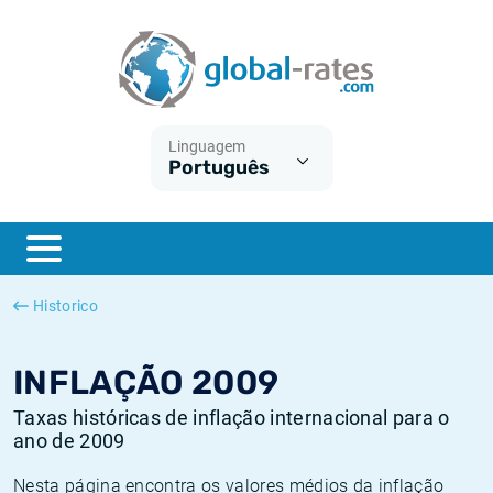
Euribor
O que é a inflação do IPC?
Taxas Euribor históricas
Calculadora de inflação
Term SOFR
O que é a inflação do IHPC?
Taxas ESTER históricas
Linguagem
Português
Bancos centrais
Inflação Brasil
Taxas SOFR históricas
ESTER
Inflação Estados Unidos
Taxas SONIA históricas
SONIA
Inflação Europa
Taxas TONAR históricas
Historico
SOFR
Inflação Portugal
Taxas de inflação históricas
INFLAÇÃO 2009
Taxas históricas de inflação internacional para o
ano de 2009
Nesta página encontra os valores médios da inflação