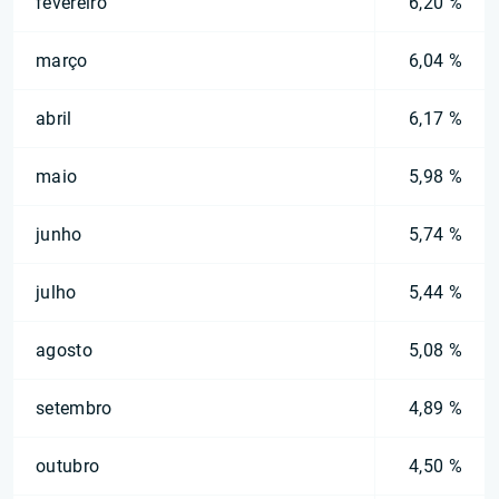
fevereiro
6,20 %
março
6,04 %
abril
6,17 %
maio
5,98 %
junho
5,74 %
julho
5,44 %
agosto
5,08 %
setembro
4,89 %
outubro
4,50 %