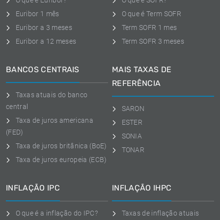
O que é Euribor?
O que é SOFR?
Euribor 1 mês
O que é Term SOFR
Euribor a 3 meses
Term SOFR 1 mes
Euribor a 12 meses
Term SOFR 3 meses
BANCOS CENTRAIS
MAIS TAXAS DE
REFERÊNCIA
Taxas atuais do banco
central
SARON
Taxa de juros americana
ESTER
(FED)
SONIA
Taxa de juros britânica (BoE)
TONAR
Taxa de juros europeia (ECB)
INFLAÇÃO IPC
INFLAÇÃO IHPC
O que é a inflação do IPC?
Taxas de inflação atuais