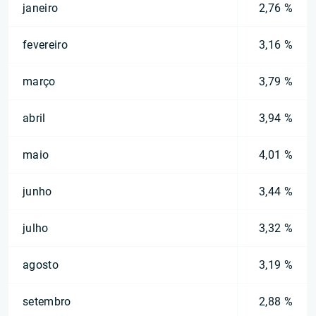
janeiro
2,76 %
fevereiro
3,16 %
março
3,79 %
abril
3,94 %
maio
4,01 %
junho
3,44 %
julho
3,32 %
agosto
3,19 %
setembro
2,88 %