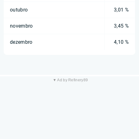
outubro
3,01 %
novembro
3,45 %
dezembro
4,10 %
▼ Ad by Refinery89