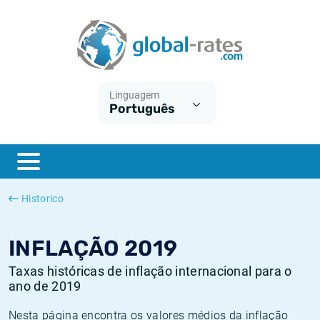
Euribor
O que é a inflação do IPC?
Taxas Euribor históricas
Calculadora de inflação
Term SOFR
O que é a inflação do IHPC?
Taxas ESTER históricas
Linguagem
Português
Bancos centrais
Inflação Brasil
Taxas SOFR históricas
ESTER
Inflação Estados Unidos
Taxas SONIA históricas
SONIA
Inflação Europa
Taxas TONAR históricas
Historico
SOFR
Inflação Portugal
Taxas de inflação históricas
INFLAÇÃO 2019
Taxas históricas de inflação internacional para o
ano de 2019
Nesta página encontra os valores médios da inflação