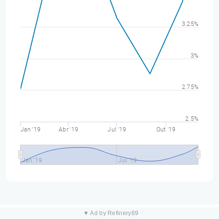
3.25%
3%
2.75%
2.5%
Jan '19
Abr '19
Jul '19
Out '19
Jan '19
Jul '19
▼ Ad by Refinery89