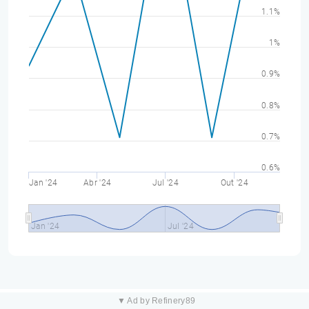
1.1%
1%
0.9%
0.8%
0.7%
0.6%
Jan '24
Abr '24
Jul '24
Out '24
Jan '24
Jul '24
▼ Ad by Refinery89