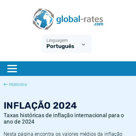
Euribor
O que é a inflação do IPC?
Taxas Euribor históricas
Calculadora de inflação
Term SOFR
O que é a inflação do IHPC?
Taxas ESTER históricas
Linguagem
Português
Bancos centrais
Inflação Brasil
Taxas SOFR históricas
ESTER
Inflação Estados Unidos
Taxas SONIA históricas
SONIA
Inflação Europa
Taxas TONAR históricas
Historico
SOFR
Inflação Portugal
Taxas de inflação históricas
INFLAÇÃO 2024
Taxas históricas de inflação internacional para o
ano de 2024
Nesta página encontra os valores médios da inflação