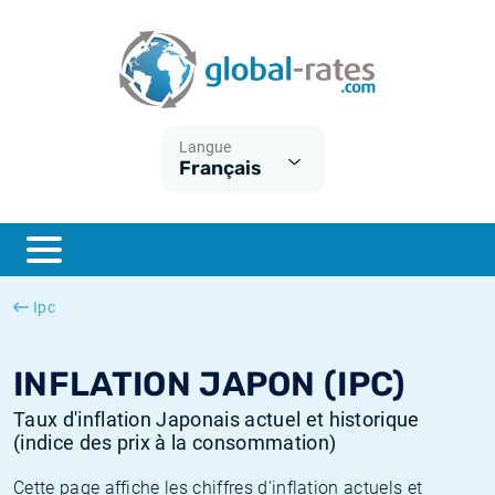
Euribor
Qu'est-ce que l'inflation IPC?
Taux Euribor historiques
Calculateur d’inflation
Term SOFR
Qu'est-ce que l'inflation IPCH?
Taux ESTER historiques
Langue
Français
Banques centrales
Inflation Américain
Taux SOFR historiques
ESTER
Inflation Canadien
Taux SONIA historiques
SONIA
Inflation Europeenne
Taux TONAR historiques
Ipc
SOFR
Inflation Français
Taux d'inflation historiques
INFLATION JAPON (IPC)
Taux d'inflation Japonais actuel et historique
(indice des prix à la consommation)
Cette page affiche les chiffres d'inflation actuels et