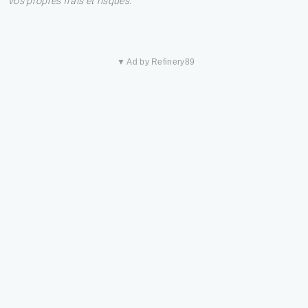
vos propres frais et risques.
▼ Ad by Refinery89