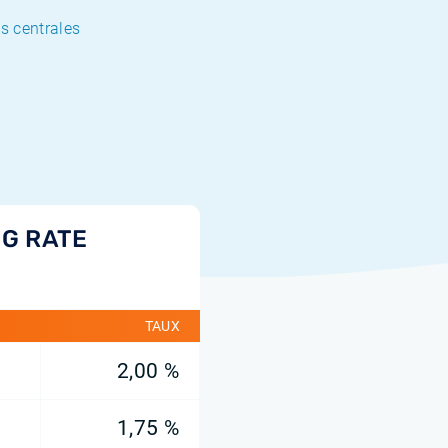
es centrales
G RATE
TAUX
2,00 %
1,75 %