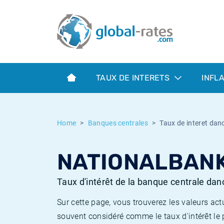
Euribor
Qu'est-ce que l'inflation IPC?
Taux Euribor historiques
Calculateur d’inflation
Term SOFR
Qu'est-ce que l'inflation IPCH?
Taux ESTER historiques
TAUX DE INTERETS
INFL
Banques centrales
Inflation Américain
Taux SOFR historiques
ESTER
Inflation Canadien
Taux SONIA historiques
Home
Banques centrales
Taux de interet dan
SONIA
Inflation Europeenne
Taux TONAR historiques
NATIONALBANK
SOFR
Inflation Français
Taux d'inflation historiques
Taux d'intérêt de la banque centrale dan
Sur cette page, vous trouverez les valeurs ac
souvent considéré comme le taux d'intérêt le 