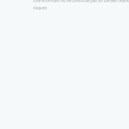
titre informatif et ne constitue pas un conseil fina
risques.