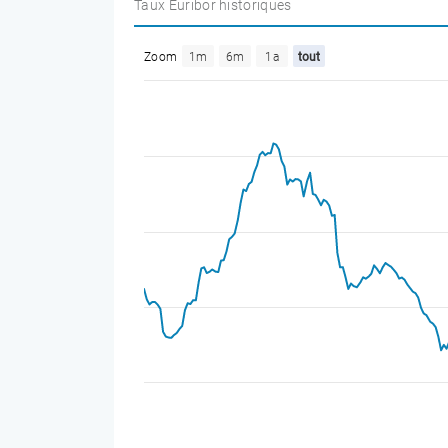
Taux Euribor historiques
Zoom
1m
6m
1a
tout