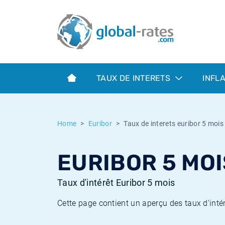
Euribor
Qu'est-ce que l'inflation IPC?
Taux Euribor historiques
Calculateur d’inflation
Term SOFR
Qu'est-ce que l'inflation IPCH?
Taux ESTER historiques
TAUX DE INTERETS
INFL
Banques centrales
Inflation Américain
Taux SOFR historiques
ESTER
Inflation Canadien
Taux SONIA historiques
Home
Euribor
Taux de interets euribor 5 mois
SONIA
Inflation Europeenne
Taux TONAR historiques
EURIBOR 5 MOI
SOFR
Inflation Français
Taux d'inflation historiques
Taux d'intérêt Euribor 5 mois
Cette page contient un aperçu des taux d'intér