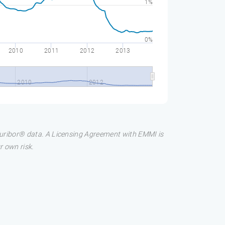
1%
0%
2010
2011
2012
2013
2010
2012
 Euribor® data. A Licensing Agreement with EMMI is
r own risk.