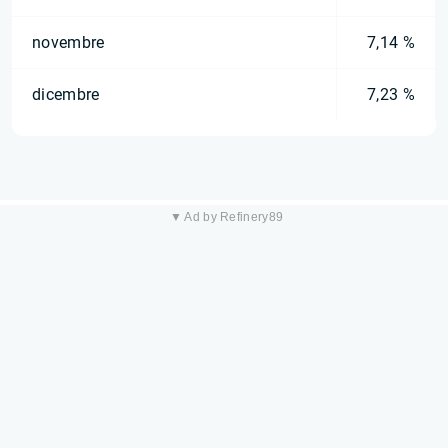
novembre
7,14 %
dicembre
7,23 %
▼ Ad by Refinery89