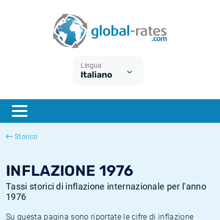
Euribor
Cos'è l'inflazione CPI?
Tassi storici Euribor
Calcolatore dell’inflazione
Term SOFR
Cos'è l'inflazione HICP?
Tassi storici di ESTER
Lingua
Italiano
Banche centrali
Inflazione Europa
Tassi SOFR storici
ESTER
Inflazione Italia
Tassi storici di SONIA
SONIA
Inflazione Stati Uniti
Tassi storici di TONAR
Storico
SOFR
Inflazione Svizzera
Tassi di inflazione storici
INFLAZIONE 1976
Tassi storici di inflazione internazionale per l'anno
1976
Su questa pagina sono riportate le cifre di inflazione