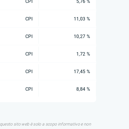
CPI
5,76 %
CPI
11,03 %
CPI
10,27 %
CPI
1,72 %
CPI
17,45 %
CPI
8,84 %
di questo sito web è solo a scopo informativo e non