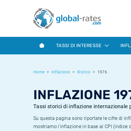
Euribor
Cos'è l'inflazione CPI?
Tassi storici Euribor
Calcolatore dell’inflazione
Term SOFR
Cos'è l'inflazione HICP?
Tassi storici di ESTER
TASSI DI INTERESSE
INF
Banche centrali
Inflazione Europa
Tassi SOFR storici
ESTER
Inflazione Italia
Tassi storici di SONIA
Home
Inflazione
Storico
1976
SONIA
Inflazione Stati Uniti
Tassi storici di TONAR
INFLAZIONE 19
SOFR
Inflazione Svizzera
Tassi di inflazione storici
Tassi storici di inflazione internazionale
Su questa pagina sono riportate le cifre di i
mostriamo l'inflazione in base al CPI (indice 