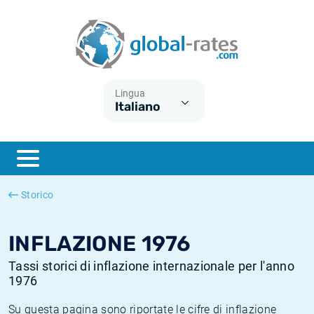
Euribor
Cos'è l'inflazione CPI?
Tassi storici Euribor
Calcolatore dell’inflazione
Term SOFR
Cos'è l'inflazione HICP?
Tassi storici di ESTER
Lingua
Italiano
Banche centrali
Inflazione Europa
Tassi SOFR storici
ESTER
Inflazione Italia
Tassi storici di SONIA
SONIA
Inflazione Stati Uniti
Tassi storici di TONAR
Storico
SOFR
Inflazione Svizzera
Tassi di inflazione storici
INFLAZIONE 1976
Tassi storici di inflazione internazionale per l'anno
1976
Su questa pagina sono riportate le cifre di inflazione