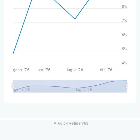
8%
7%
6%
5%
4%
genn. '76
apr. '76
luglio '76
ott. '76
genn. '76
luglio '76
▼ Ad by Refinery89