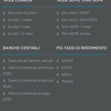
TASSI EURIBOR
TASSI SOFR/TERM SOFR
Che cos'è l'Euribor?
Che cos'è il SOFR?
Euribor 1 mese
Che cos'è il Term SOFR
Euribor 3 mesi
Term SOFR 1 mese
Euribor 12 mesi
Term SOFR 3 mesi
BANCHE CENTRALI
PIÙ TASSI DI RIFERIMENTO
Tassi attuali banche centrali
SARON
Tasso di interesse americano
ESTER
(FED)
SONIA
Tasso di interesse britannico
TONAR
(BoE)
Tasso di interesse europeo
(ECB)