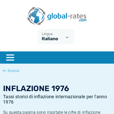
Euribor
Cos'è l'inflazione CPI?
Tassi storici Euribor
Calcolatore dell’inflazione
Term SOFR
Cos'è l'inflazione HICP?
Tassi storici di ESTER
Lingua
Italiano
Banche centrali
Inflazione Europa
Tassi SOFR storici
ESTER
Inflazione Italia
Tassi storici di SONIA
SONIA
Inflazione Stati Uniti
Tassi storici di TONAR
Storico
SOFR
Inflazione Svizzera
Tassi di inflazione storici
INFLAZIONE 1976
Tassi storici di inflazione internazionale per l'anno
1976
Su questa pagina sono riportate le cifre di inflazione