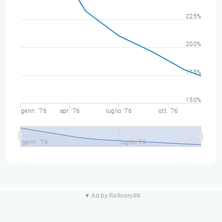
225%
200%
175%
150%
genn. '76
apr. '76
luglio '76
ott. '76
genn. '76
luglio '76
▼ Ad by Refinery89