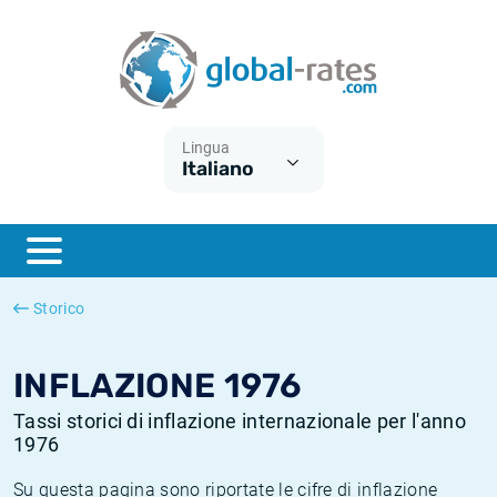
Euribor
Cos'è l'inflazione CPI?
Tassi storici Euribor
Calcolatore dell’inflazione
Term SOFR
Cos'è l'inflazione HICP?
Tassi storici di ESTER
Lingua
Italiano
Banche centrali
Inflazione Europa
Tassi SOFR storici
ESTER
Inflazione Italia
Tassi storici di SONIA
SONIA
Inflazione Stati Uniti
Tassi storici di TONAR
Storico
SOFR
Inflazione Svizzera
Tassi di inflazione storici
INFLAZIONE 1976
Tassi storici di inflazione internazionale per l'anno
1976
Su questa pagina sono riportate le cifre di inflazione