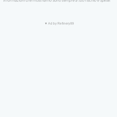
informazioni che mostriamo sono sempre a tuo rischio e spese.
▼ Ad by Refinery89