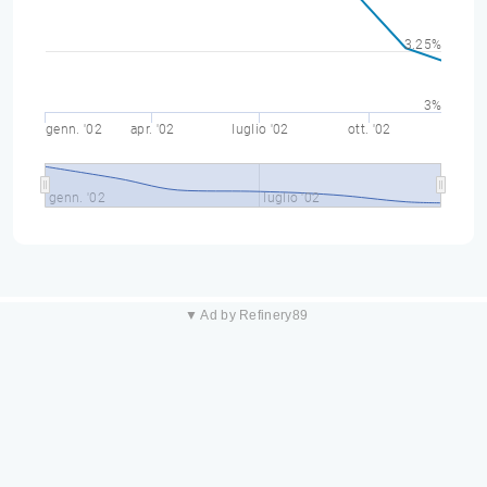
3.25%
3%
genn. '02
apr. '02
luglio '02
ott. '02
genn. '02
luglio '02
▼ Ad by Refinery89