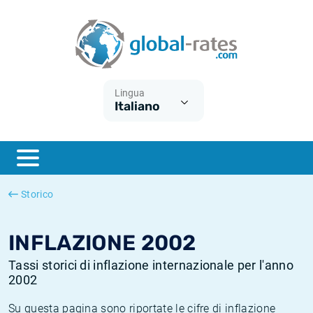
Euribor
Cos'è l'inflazione CPI?
Tassi storici Euribor
Calcolatore dell’inflazione
Term SOFR
Cos'è l'inflazione HICP?
Tassi storici di ESTER
Lingua
Italiano
Banche centrali
Inflazione Europa
Tassi SOFR storici
ESTER
Inflazione Italia
Tassi storici di SONIA
SONIA
Inflazione Stati Uniti
Tassi storici di TONAR
Storico
SOFR
Inflazione Svizzera
Tassi di inflazione storici
INFLAZIONE 2002
Tassi storici di inflazione internazionale per l'anno
2002
Su questa pagina sono riportate le cifre di inflazione