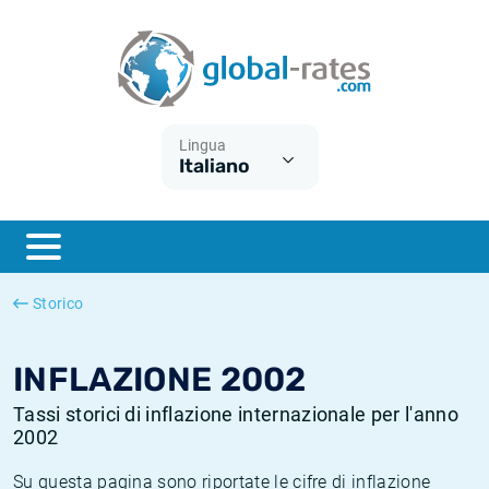
Euribor
Cos'è l'inflazione CPI?
Tassi storici Euribor
Calcolatore dell’inflazione
Term SOFR
Cos'è l'inflazione HICP?
Tassi storici di ESTER
Lingua
Italiano
Banche centrali
Inflazione Europa
Tassi SOFR storici
ESTER
Inflazione Italia
Tassi storici di SONIA
SONIA
Inflazione Stati Uniti
Tassi storici di TONAR
Storico
SOFR
Inflazione Svizzera
Tassi di inflazione storici
INFLAZIONE 2002
Tassi storici di inflazione internazionale per l'anno
2002
Su questa pagina sono riportate le cifre di inflazione