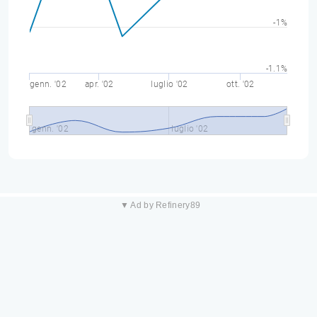
-1%
-1.1%
genn. '02
apr. '02
luglio '02
ott. '02
genn. '02
luglio '02
▼ Ad by Refinery89