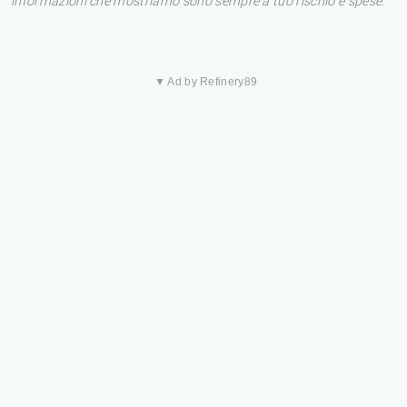
informazioni che mostriamo sono sempre a tuo rischio e spese.
▼ Ad by Refinery89