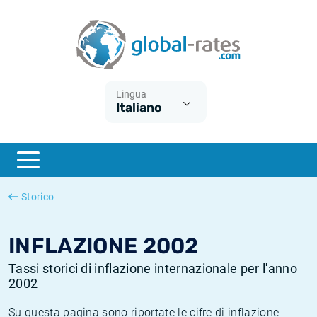
Euribor
Cos'è l'inflazione CPI?
Tassi storici Euribor
Calcolatore dell’inflazione
Term SOFR
Cos'è l'inflazione HICP?
Tassi storici di ESTER
Lingua
Italiano
Banche centrali
Inflazione Europa
Tassi SOFR storici
ESTER
Inflazione Italia
Tassi storici di SONIA
SONIA
Inflazione Stati Uniti
Tassi storici di TONAR
Storico
SOFR
Inflazione Svizzera
Tassi di inflazione storici
INFLAZIONE 2002
Tassi storici di inflazione internazionale per l'anno
2002
Su questa pagina sono riportate le cifre di inflazione