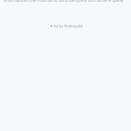
informazioni che mostriamo sono sempre a tuo rischio e spese.
▼ Ad by Refinery89