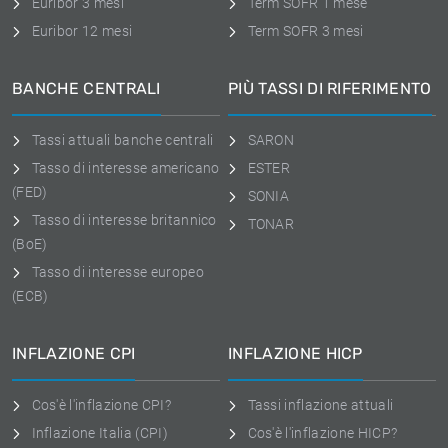
Euribor 3 mesi
Term SOFR 1 mese
Euribor 12 mesi
Term SOFR 3 mesi
BANCHE CENTRALI
PIÙ TASSI DI RIFERIMENTO
Tassi attuali banche centrali
SARON
Tasso di interesse americano
ESTER
(FED)
SONIA
Tasso di interesse britannico
TONAR
(BoE)
Tasso di interesse europeo
(ECB)
INFLAZIONE CPI
INFLAZIONE HICP
Cos'è l'inflazione CPI?
Tassi inflazione attuali
Inflazione Italia (CPI)
Cos'è l'inflazione HICP?