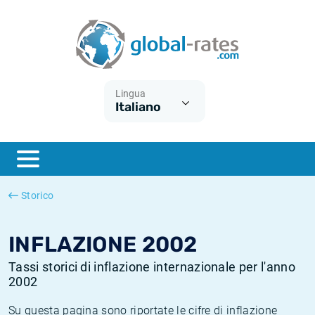
Euribor
Cos'è l'inflazione CPI?
Tassi storici Euribor
Calcolatore dell’inflazione
Term SOFR
Cos'è l'inflazione HICP?
Tassi storici di ESTER
Lingua
Italiano
Banche centrali
Inflazione Europa
Tassi SOFR storici
ESTER
Inflazione Italia
Tassi storici di SONIA
SONIA
Inflazione Stati Uniti
Tassi storici di TONAR
Storico
SOFR
Inflazione Svizzera
Tassi di inflazione storici
INFLAZIONE 2002
Tassi storici di inflazione internazionale per l'anno
2002
Su questa pagina sono riportate le cifre di inflazione