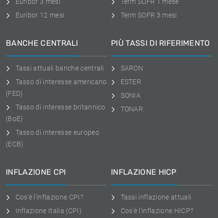
Euribor 3 mesi
Term SOFR 1 mese
Euribor 12 mesi
Term SOFR 3 mesi
BANCHE CENTRALI
PIÙ TASSI DI RIFERIMENTO
Tassi attuali banche centrali
SARON
Tasso di interesse americano
ESTER
(FED)
SONIA
Tasso di interesse britannico
TONAR
(BoE)
Tasso di interesse europeo
(ECB)
INFLAZIONE CPI
INFLAZIONE HICP
Cos'è l'inflazione CPI?
Tassi inflazione attuali
Inflazione Italia (CPI)
Cos'è l'inflazione HICP?