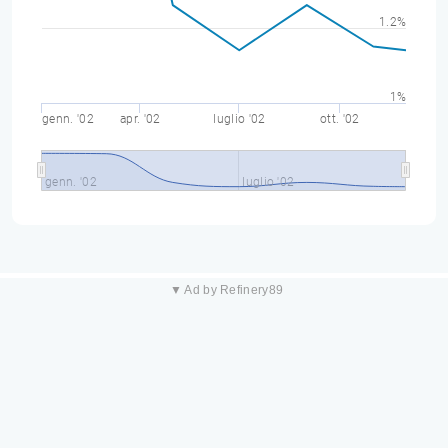
1.2%
1%
genn. '02
apr. '02
luglio '02
ott. '02
genn. '02
luglio '02
▼ Ad by Refinery89