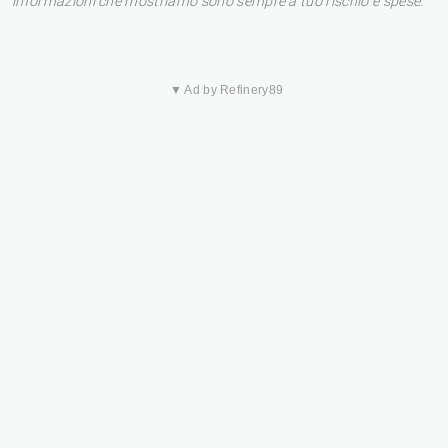
informazioni che mostriamo sono sempre a tuo rischio e spese.
▼ Ad by Refinery89