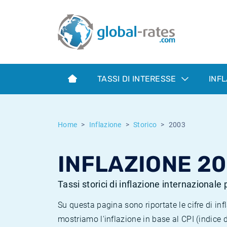
Euribor
Cos'è l'inflazione CPI?
Tassi storici Euribor
Calcolatore dell’inflazione
Term SOFR
Cos'è l'inflazione HICP?
Tassi storici di ESTER
TASSI DI INTERESSE
INF
Banche centrali
Inflazione Europa
Tassi SOFR storici
ESTER
Inflazione Italia
Tassi storici di SONIA
Home
Inflazione
Storico
2003
SONIA
Inflazione Stati Uniti
Tassi storici di TONAR
INFLAZIONE 2
SOFR
Inflazione Svizzera
Tassi di inflazione storici
Tassi storici di inflazione internazionale
Su questa pagina sono riportate le cifre di i
mostriamo l'inflazione in base al CPI (indice 