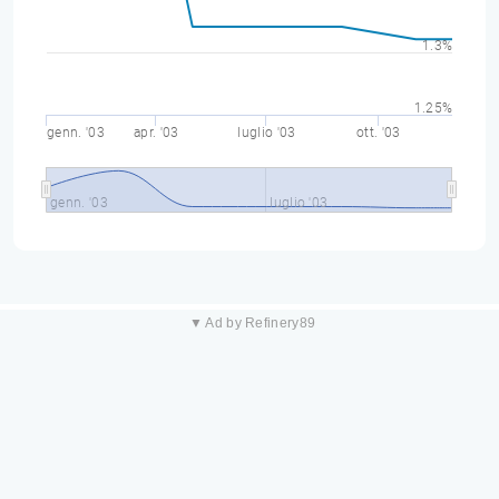
1.3%
1.25%
genn. '03
apr. '03
luglio '03
ott. '03
genn. '03
luglio '03
▼ Ad by Refinery89