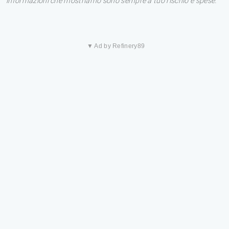
informazioni che mostriamo sono sempre a tuo rischio e spese.
▼ Ad by Refinery89