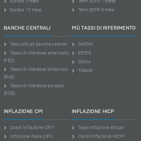
Euribor 3 mesi
Term SOFR 1 mese
Euribor 12 mesi
Term SOFR 3 mesi
BANCHE CENTRALI
PIÙ TASSI DI RIFERIMENTO
Tassi attuali banche centrali
SARON
Tasso di interesse americano
ESTER
(FED)
SONIA
Tasso di interesse britannico
TONAR
(BoE)
Tasso di interesse europeo
(ECB)
INFLAZIONE CPI
INFLAZIONE HICP
Cos'è l'inflazione CPI?
Tassi inflazione attuali
Inflazione Italia (CPI)
Cos'è l'inflazione HICP?