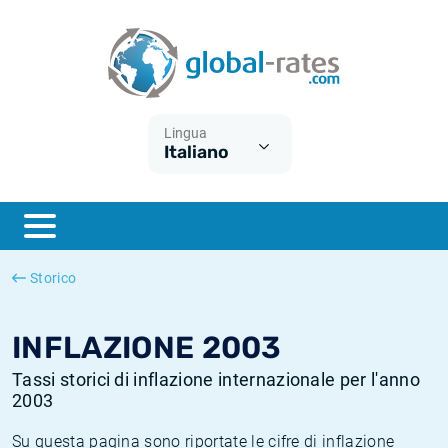
Euribor
Cos'è l'inflazione CPI?
Tassi storici Euribor
Calcolatore dell’inflazione
Term SOFR
Cos'è l'inflazione HICP?
Tassi storici di ESTER
Lingua
Italiano
Banche centrali
Inflazione Europa
Tassi SOFR storici
ESTER
Inflazione Italia
Tassi storici di SONIA
SONIA
Inflazione Stati Uniti
Tassi storici di TONAR
Storico
SOFR
Inflazione Svizzera
Tassi di inflazione storici
INFLAZIONE 2003
Tassi storici di inflazione internazionale per l'anno
2003
Su questa pagina sono riportate le cifre di inflazione