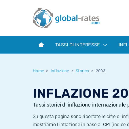
Euribor
Cos'è l'inflazione CPI?
Tassi storici Euribor
Calcolatore dell’inflazione
Term SOFR
Cos'è l'inflazione HICP?
Tassi storici di ESTER
TASSI DI INTERESSE
INF
Banche centrali
Inflazione Europa
Tassi SOFR storici
ESTER
Inflazione Italia
Tassi storici di SONIA
Home
Inflazione
Storico
2003
SONIA
Inflazione Stati Uniti
Tassi storici di TONAR
INFLAZIONE 2
SOFR
Inflazione Svizzera
Tassi di inflazione storici
Tassi storici di inflazione internazionale
Su questa pagina sono riportate le cifre di i
mostriamo l'inflazione in base al CPI (indice 