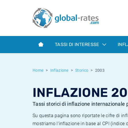
Euribor
Cos'è l'inflazione CPI?
Tassi storici Euribor
Calcolatore dell’inflazione
Term SOFR
Cos'è l'inflazione HICP?
Tassi storici di ESTER
TASSI DI INTERESSE
INF
Banche centrali
Inflazione Europa
Tassi SOFR storici
ESTER
Inflazione Italia
Tassi storici di SONIA
Home
Inflazione
Storico
2003
SONIA
Inflazione Stati Uniti
Tassi storici di TONAR
INFLAZIONE 2
SOFR
Inflazione Svizzera
Tassi di inflazione storici
Tassi storici di inflazione internazionale
Su questa pagina sono riportate le cifre di i
mostriamo l'inflazione in base al CPI (indice 